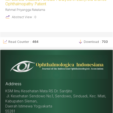
Ophthalmopathy Patient
Rahmat Priyangga Rakatama
Abstract View : 0
Read Counter :
464
Download :
703
Address
KSM Ilmu Kesehatan Mata RS Dr. Sardjito
Jl. Kesehatan Sendowo No.1, Sendowo, Sinduadi, Kec. Mlati,
Kabupaten Sleman,
Daerah Istimewa Yogyakarta
55281