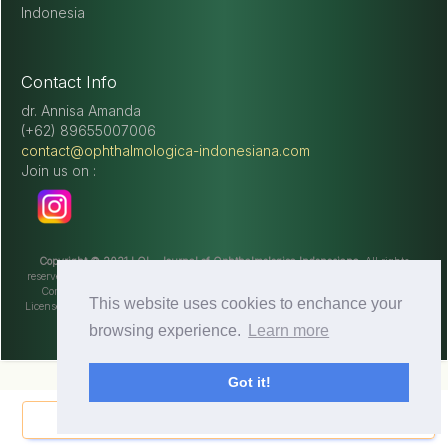
Indonesia
Contact Info
dr. Annisa Amanda
(+62) 89655007006
contact@ophthalmologica-indonesiana.com
Join us on :
Copyright © 2021 I OI - Journal of Ophthalmologica Indonesiana
, All rights
reserved. This is an open-access article distributed under the terms of the Creative
Commons Attribution-NonCommercial-ShareAlike 4.0 International License
This website uses cookies to enchance your
Licensed under
a
Creative Commons Attribution 4.0 International
License
. Site using
Novelty OJS theme
.
browsing experience.
Learn more
Got it!
Share Now