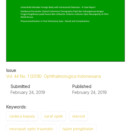
Issue
Vol. 44 No. 1 (2018): Ophthalmologica Indonesiana
Submitted
Published
February 24, 2019
February 24, 2019
Keywords:
cedera kepala
saraf optik
steroid
neuropati optic traumatic
tajam penglihatan