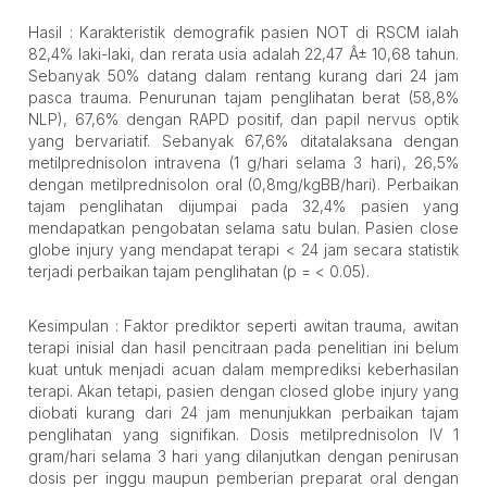
Hasil : Karakteristik demografik pasien NOT di RSCM ialah
82,4% laki-laki, dan rerata usia adalah 22,47 Â± 10,68 tahun.
Sebanyak 50% datang dalam rentang kurang dari 24 jam
pasca trauma. Penurunan tajam penglihatan berat (58,8%
NLP), 67,6% dengan RAPD positif, dan papil nervus optik
yang bervariatif. Sebanyak 67,6% ditatalaksana dengan
metilprednisolon intravena (1 g/hari selama 3 hari), 26,5%
dengan metilprednisolon oral (0,8mg/kgBB/hari). Perbaikan
tajam penglihatan dijumpai pada 32,4% pasien yang
mendapatkan pengobatan selama satu bulan. Pasien close
globe injury yang mendapat terapi < 24 jam secara statistik
terjadi perbaikan tajam penglihatan (p = < 0.05).
Kesimpulan : Faktor prediktor seperti awitan trauma, awitan
terapi inisial dan hasil pencitraan pada penelitian ini belum
kuat untuk menjadi acuan dalam memprediksi keberhasilan
terapi. Akan tetapi, pasien dengan closed globe injury yang
diobati kurang dari 24 jam menunjukkan perbaikan tajam
penglihatan yang signifikan. Dosis metilprednisolon IV 1
gram/hari selama 3 hari yang dilanjutkan dengan penirusan
dosis per inggu maupun pemberian preparat oral dengan