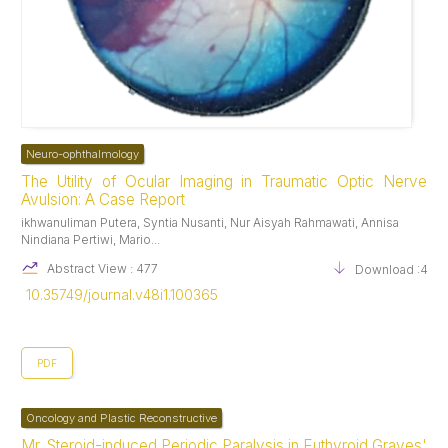
Neuro-ophthalmology
The Utility of Ocular Imaging in Traumatic Optic Nerve
Avulsion: A Case Report
ikhwanuliman Putera, Syntia Nusanti, Nur Aisyah Rahmawati, Annisa
Nindiana Pertiwi, Mario...
Abstract View : 477
Download :423
10.35749/journal.v48i1.100365
PDF
Oncology and Plastic Reconstructive
Mr. Steroid-induced Periodic Paralysis in Euthyroid Graves'