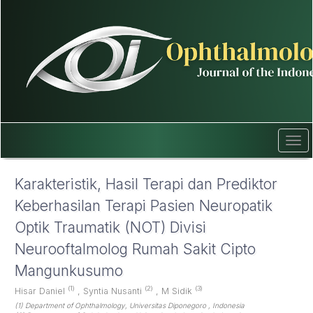
Quick
jump
to
page
content
Main
Navigation
Main
Content
Sidebar
Tog
navi
Karakteristik, Hasil Terapi dan Prediktor
Keberhasilan Terapi Pasien Neuropatik
Optik Traumatik (NOT) Divisi
Neurooftalmolog Rumah Sakit Cipto
Mangunkusumo
(1)
(2)
(3)
Hisar Daniel
,
Syntia Nusanti
,
M Sidik
(1) Department of Ophthalmology, Universitas Diponegoro , Indonesia