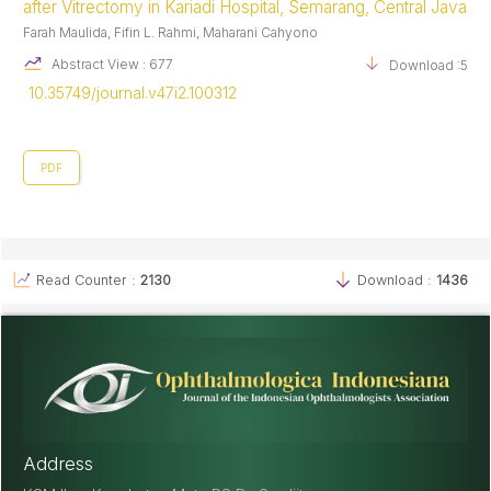
after Vitrectomy in Kariadi Hospital, Semarang, Central Java
Farah Maulida, Fifin L. Rahmi, Maharani Cahyono
Abstract View : 677
Download :558
10.35749/journal.v47i2.100312
PDF
Read Counter :
2130
Download :
1436
Address