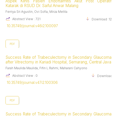
Aspek Klinis Pasien Endoftalmitis Akut Post Operatif
Katarak di RSUD Dr. Saiful Anwar Malang
Ferriya Sri Agustin, Ovi Sofia, Mirza Metita
Abstract View : 721
Download :1237
10.35749/journal.v46i2.100097
PDF
Success Rate of Trabeculectomy in Secondary Glaucoma
after Vitrectomy in Kariadi Hospital, Semarang, Central Java
Farah Maulida Maulida, Fifin L.Rahmi, Maharani Cahyono
Abstract View : 0
Download :1
10.35749/journal.v47i2.100306
PDF
Success Rate of Trabeculectomy in Secondary Glaucoma